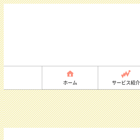
コ
ン
テ
ン
ツ
へ
就業継続支援A
ス
キ
ッ
ホーム
サービス紹
プ