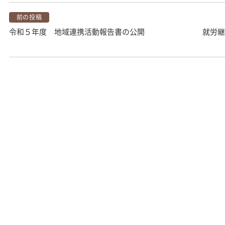
前の投稿
令和５年度 地域連携活動報告書の公開
就労継
投
稿
ナ
ビ
ゲ
ー
シ
ョ
ン